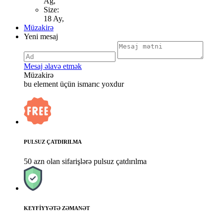
Ag,
Size:
18 Ay,
Müzakirə
Yeni mesaj
Mesaj əlavə etmək
Müzakirə
bu element üçün ismarıc yoxdur
PULSUZ ÇATDIRILMA
50 azn olan sifarişlərə pulsuz çatdırılma
KEYFİYYƏTƏ ZƏMANƏT