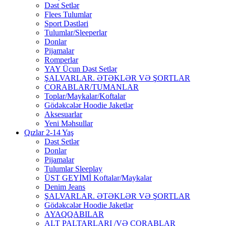
Dəst Setlər
Flees Tulumlar
Sport Dəstləri
Tulumlar/Sleeperlar
Donlar
Pijamalar
Romperlar
YAY Ücun Dəst Setlər
ŞALVARLAR. ƏTƏKLƏR VƏ ŞORTLAR
CORABLAR/TUMANLAR
Toplar/Maykalar/Koftalar
Gödəkcələr Hoodie Jaketlər
Aksesuarlar
Yeni Məhsullar
Qızlar 2-14 Yaş
Dəst Setlər
Donlar
Pijamalar
Tulumlar Sleeplay
ÜST GEYİMİ Koftalar/Maykalar
Denim Jeans
ŞALVARLAR. ƏTƏKLƏR VƏ ŞORTLAR
Gödəkcələr Hoodie Jaketlər
AYAQQABILAR
ALT PALTARLARI /VƏ CORABLAR