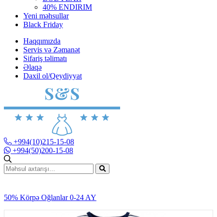
40% ENDIRIM
Yeni məhsullar
Black Friday
Haqqımızda
Servis və Zəmanət
Sifariş təlimatı
Əlaqə
Daxil ol/Qeydiyyat
+994(10)215-15-08
+994(50)200-15-08
50% Körpə Oğlanlar 0-24 AY