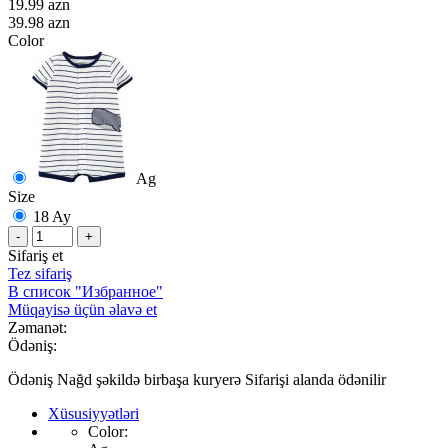
19.99 azn
39.98 azn
Color
Ag
Size
18 Ay
-
+
Sifariş et
Tez sifariş
В список "Избранное"
Müqayisə üçün əlavə et
Zəmanət:
Ödəniş:
Ödəniş Nağd şəkildə birbaşa kuryerə Sifarişi alanda ödənilir
Xüsusiyyətləri
Color: