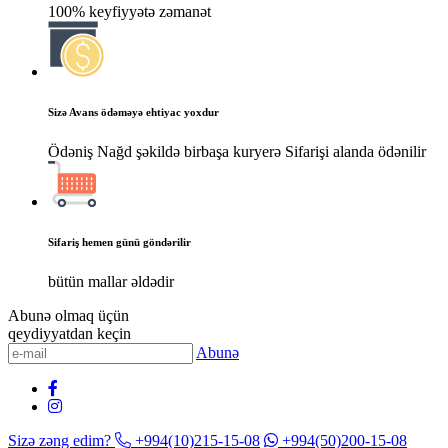
100% keyfiyyətə zəmanət
Sizə Avans ödəməyə ehtiyac yoxdur
Ödəniş Nağd şəkildə birbaşa kuryerə Sifarişi alanda ödənilir
Sifariş hemen günü göndərilir
bütün mallar əldədir
Abunə olmaq üçün
qeydiyyatdan keçin
Abunə
Sizə zəng edim?
+994(10)215-15-08
+994(50)200-15-08