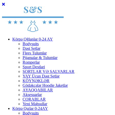
Körpə Oğlanlar 0-24 AY
Bodysuits
Dəst Setlər
Flees Tulumlar
Pijamalar & Tulumlar
Romperlar
Sport Destlari
ŞORTLAR VƏ ŞALVARLAR
YAY Ücun Dəst Setlər
KÖYNƏKLƏR
Gödəkçələr Hoodie Jaketlər
AYAQQABILAR
Aksesuarlar
CORABLAR
Yeni Məhsullar
Körpə Qızlar 0-24AY
Bodysuits