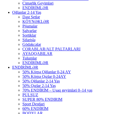
Çimərlik Geyimləri
ENDİRİMLƏR
Oğlanlar 2-14 Yaş
Dəst Setlər
KÖYNƏKLƏR
Pijamalar
Şalvarlar
Şortiklar
Sifarişlə
Gödəkcələr
CORABLAR/ALT PALTARLARI
AYAQQABILAR
Tulumlar
ENDİRİMLƏR
ENDİRİMLƏR
50% Körpə Oğlanlar 0-24 AY
50% Körpə Qızlar 0-24AY
50% Oğlanlar 2-14 Yaş
50% Qızlar 2-14 Yaş
70% ENDİRİM – Uşaq geyimləri 0–14 yaş
PULSUZ
SUPER 80% ENDIRIM
Sport Destlari
60% ENDİRİM
BODYLAR