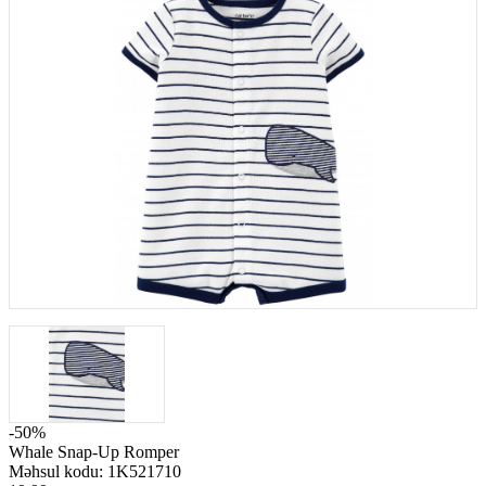
-50%
Whale Snap-Up Romper
Məhsul kodu:
1K521710