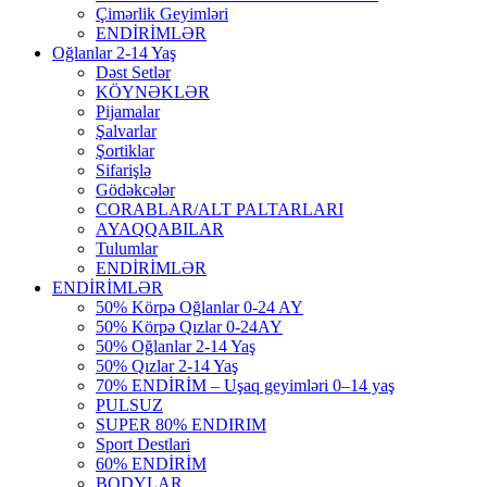
Çimərlik Geyimləri
ENDİRİMLƏR
Oğlanlar 2-14 Yaş
Dəst Setlər
KÖYNƏKLƏR
Pijamalar
Şalvarlar
Şortiklar
Sifarişlə
Gödəkcələr
CORABLAR/ALT PALTARLARI
AYAQQABILAR
Tulumlar
ENDİRİMLƏR
ENDİRİMLƏR
50% Körpə Oğlanlar 0-24 AY
50% Körpə Qızlar 0-24AY
50% Oğlanlar 2-14 Yaş
50% Qızlar 2-14 Yaş
70% ENDİRİM – Uşaq geyimləri 0–14 yaş
PULSUZ
SUPER 80% ENDIRIM
Sport Destlari
60% ENDİRİM
BODYLAR