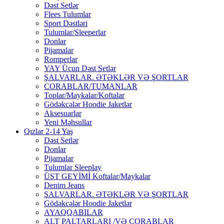
Dəst Setlər
Flees Tulumlar
Sport Dəstləri
Tulumlar/Sleeperlar
Donlar
Pijamalar
Romperlar
YAY Ücun Dəst Setlər
ŞALVARLAR. ƏTƏKLƏR VƏ ŞORTLAR
CORABLAR/TUMANLAR
Toplar/Maykalar/Koftalar
Gödəkcələr Hoodie Jaketlər
Aksesuarlar
Yeni Məhsullar
Qızlar 2-14 Yaş
Dəst Setlər
Donlar
Pijamalar
Tulumlar Sleeplay
ÜST GEYİMİ Koftalar/Maykalar
Denim Jeans
ŞALVARLAR. ƏTƏKLƏR VƏ ŞORTLAR
Gödəkcələr Hoodie Jaketlər
AYAQQABILAR
ALT PALTARLARI /VƏ CORABLAR