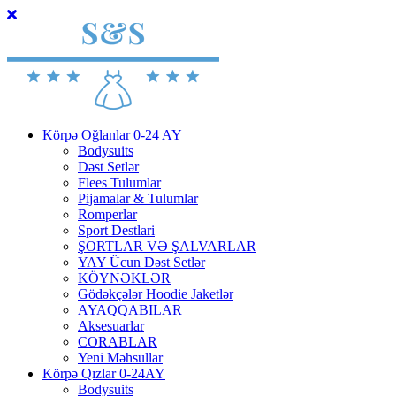
Körpə Oğlanlar 0-24 AY
Bodysuits
Dəst Setlər
Flees Tulumlar
Pijamalar & Tulumlar
Romperlar
Sport Destlari
ŞORTLAR VƏ ŞALVARLAR
YAY Ücun Dəst Setlər
KÖYNƏKLƏR
Gödəkçələr Hoodie Jaketlər
AYAQQABILAR
Aksesuarlar
CORABLAR
Yeni Məhsullar
Körpə Qızlar 0-24AY
Bodysuits