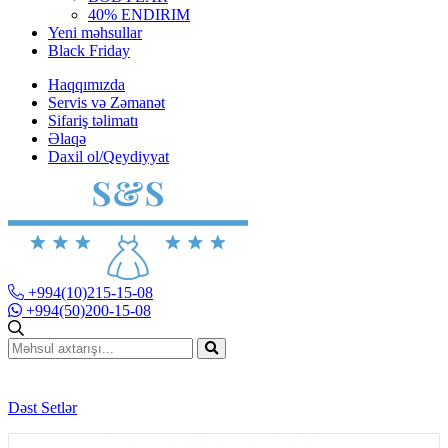
40% ENDIRIM
Yeni məhsullar
Black Friday
Haqqımızda
Servis və Zəmanət
Sifariş təlimatı
Əlaqə
Daxil ol/Qeydiyyat
+994(10)215-15-08
+994(50)200-15-08
Dəst Setlər