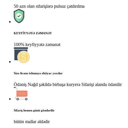
50 azn olan sifarişlərə pulsuz çatdırılma
KEYFİYYƏTƏ ZƏMANƏT
100% keyfiyyətə zəmanət
Sizə Avans ödəməyə ehtiyac yoxdur
Ödəniş Nağd şəkildə birbaşa kuryerə Sifarişi alanda ödənilir
Sifariş hemen günü göndərilir
bütün mallar əldədir