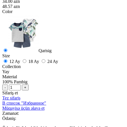
34.00 azn
48.57 azn
Color
Qarisig
Size
12 Ay
18 Ay
24 Ay
Collection
Yay
Material
100% Pambig
-
+
Sifariş et
Tez sifariş
В список "Избранное"
Müqayisə üçün əlavə et
Zəmanət:
Ödəniş: