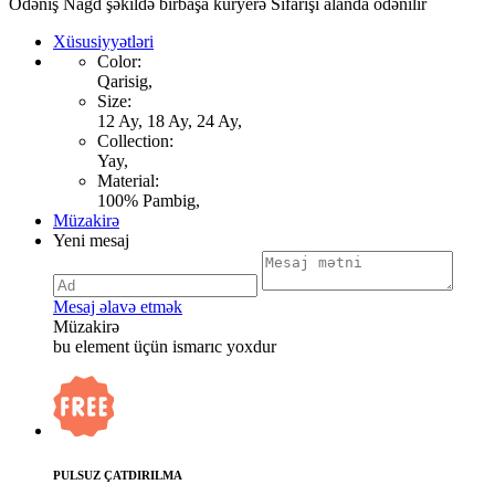
Ödəniş Nağd şəkildə birbaşa kuryerə Sifarişi alanda ödənilir
Xüsusiyyətləri
Color:
Qarisig,
Size:
12 Ay, 18 Ay, 24 Ay,
Collection:
Yay,
Material:
100% Pambig,
Müzakirə
Yeni mesaj
Mesaj əlavə etmək
Müzakirə
bu element üçün ismarıc yoxdur
PULSUZ ÇATDIRILMA