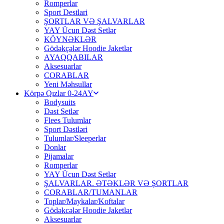
Romperlar
Sport Destlari
ŞORTLAR VƏ ŞALVARLAR
YAY Ücun Dəst Setlər
KÖYNƏKLƏR
Gödəkçələr Hoodie Jaketlər
AYAQQABILAR
Aksesuarlar
CORABLAR
Yeni Məhsullar
Körpə Qızlar 0-24AY
Bodysuits
Dəst Setlər
Flees Tulumlar
Sport Dəstləri
Tulumlar/Sleeperlar
Donlar
Pijamalar
Romperlar
YAY Ücun Dəst Setlər
ŞALVARLAR. ƏTƏKLƏR VƏ ŞORTLAR
CORABLAR/TUMANLAR
Toplar/Maykalar/Koftalar
Gödəkcələr Hoodie Jaketlər
Aksesuarlar