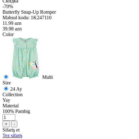
Скидка
-70%
Butterfly Snap-Up Romper
Məhsul kodu:
1K247110
11.99 azn
39.98 azn
Color
Multi
Size
24 Ay
Collection
Yay
Material
100% Pambig
+
-
Sifariş et
Tez sifariş