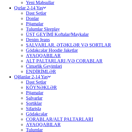
Yeni Məhsullar
Qızlar 2-14 Yaş
Dəst Setlər
Donlar
Pijamalar
Tulumlar Sleeplay
ÜST GEYİMİ Koftalar/Maykalar
Denim Jeans
ŞALVARLAR. ƏTƏKLƏR VƏ ŞORTLAR
Gödəkcələr Hoodie Jaketlər
AYAQQABILAR
ALT PALTARLARI /VƏ CORABLAR
Çimərlik Geyimləri
ENDİRİMLƏR
Oğlanlar 2-14 Yaş
Dəst Setlər
KÖYNƏKLƏR
Pijamalar
Şalvarlar
Şortiklar
Sifarişlə
Gödəkcələr
CORABLAR/ALT PALTARLARI
AYAQQABILAR
Tulumlar