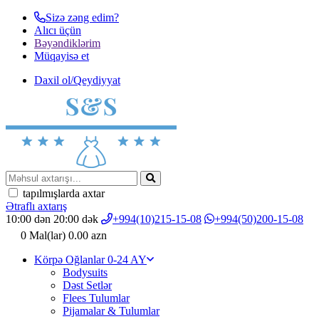
Sizə zəng edim?
Alıcı üçün
Bəyəndiklərim
Müqayisә et
Daxil ol/Qeydiyyat
tapılmışlarda axtar
Ətraflı axtarış
10:00 dən 20:00 dək
+994(10)215-15-08
+994(50)200-15-08
0
Mal(lar)
0.00 azn
Körpə Oğlanlar 0-24 AY
Bodysuits
Dəst Setlər
Flees Tulumlar
Pijamalar & Tulumlar