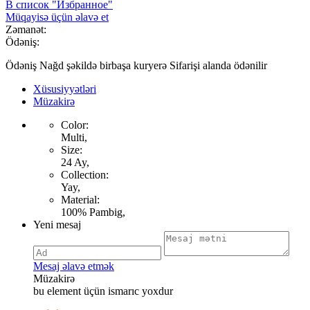
В список "Избранное"
Müqayisə üçün əlavə et
Zəmanət:
Ödəniş:
Ödəniş Nağd şəkildə birbaşa kuryerə Sifarişi alanda ödənilir
Xüsusiyyətləri
Müzakirə
Color:
Multi,
Size:
24 Ay,
Collection:
Yay,
Material:
100% Pambig,
Yeni mesaj
Mesaj əlavə etmək
Müzakirə
bu element üçün ismarıc yoxdur