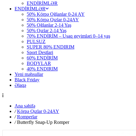
ENDİRİMLƏR
ENDİRİMLƏR
50% Körpə Oğlanlar 0-24 AY
50% Körpə Qızlar 0-24AY
50% Oğlanlar 2-14 Yaş
50% Qızlar 2-14 Yaş
70% ENDİRİM – Uşaq geyimləri 0–14 yaş
PULSUZ
SUPER 80% ENDIRIM
Sport Destlari
60% ENDİRİM
BODYLAR
40% ENDIRIM
Yeni məhsullar
Black Friday
Əlaqə
Ana səhifə
/
Körpə Qızlar 0-24AY
/
Romperlar
/
Butterfly Snap-Up Romper