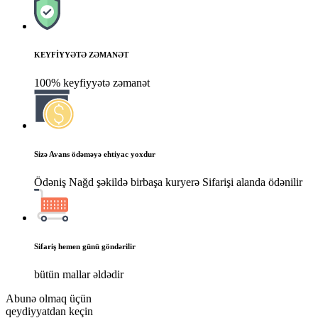
KEYFİYYƏTƏ ZƏMANƏT
100% keyfiyyətə zəmanət
Sizə Avans ödəməyə ehtiyac yoxdur
Ödəniş Nağd şəkildə birbaşa kuryerə Sifarişi alanda ödənilir
Sifariş hemen günü göndərilir
bütün mallar əldədir
Abunə olmaq üçün
qeydiyyatdan keçin