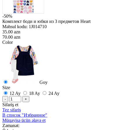
-50%
Комплект боди и юбки из 3 предметов Heart
Məhsul kodu:
1J014710
35.00 azn
70.00 azn
Color
Goy
Size
12 Ay
18 Ay
24 Ay
-
+
Sifariş et
Tez sifariş
В список "Избранное"
Müqayisə üçün əlavə et
Zəmanət: