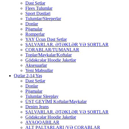
Dəst Setlər
Flees Tulumlar
Sport Dəstləri
Tulumlar/Sleeperlar
Donlar
Pijamalar
Romperlar
YAY Ücun Dəst Setlər
ŞALVARLAR. ƏTƏKLƏR VƏ ŞORTLAR
CORABLAR/TUMANLAR
Toplar/Maykalar/Koftalar
Gödəkcələr Hoodie Jaketlər
Aksesuarlar
Yeni Məhsullar
Qızlar 2-14 Yaş
Dəst Setlər
Donlar
Pijamalar
Tulumlar Sleeplay
ÜST GEYİMİ Koftalar/Maykalar
Denim Jeans
ŞALVARLAR. ƏTƏKLƏR VƏ ŞORTLAR
Gödəkcələr Hoodie Jaketlər
AYAQQABILAR
ALT PALTARLARI /VƏ CORABLAR