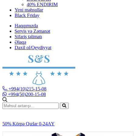
40% ENDIRIM
Yeni məhsullar
Black Friday
Haqqımızda
Servis və Zəmanət
Sifariş təlimatı
Əlaqə
Daxil ol/Qeydiyyat
+994(10)215-15-08
+994(50)200-15-08
50% Körpə Qızlar 0-24AY