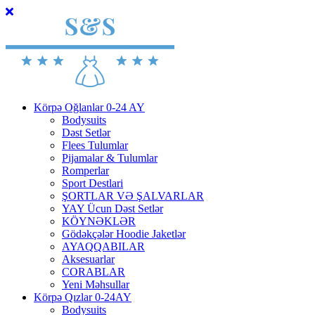
Körpə Oğlanlar 0-24 AY
Bodysuits
Dəst Setlər
Flees Tulumlar
Pijamalar & Tulumlar
Romperlar
Sport Destlari
ŞORTLAR VƏ ŞALVARLAR
YAY Ücun Dəst Setlər
KÖYNƏKLƏR
Gödəkçələr Hoodie Jaketlər
AYAQQABILAR
Aksesuarlar
CORABLAR
Yeni Məhsullar
Körpə Qızlar 0-24AY
Bodysuits