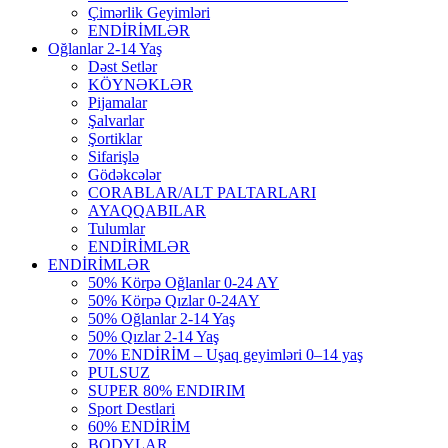
Çimərlik Geyimləri
ENDİRİMLƏR
Oğlanlar 2-14 Yaş
Dəst Setlər
KÖYNƏKLƏR
Pijamalar
Şalvarlar
Şortiklar
Sifarişlə
Gödəkcələr
CORABLAR/ALT PALTARLARI
AYAQQABILAR
Tulumlar
ENDİRİMLƏR
ENDİRİMLƏR
50% Körpə Oğlanlar 0-24 AY
50% Körpə Qızlar 0-24AY
50% Oğlanlar 2-14 Yaş
50% Qızlar 2-14 Yaş
70% ENDİRİM – Uşaq geyimləri 0–14 yaş
PULSUZ
SUPER 80% ENDIRIM
Sport Destlari
60% ENDİRİM
BODYLAR