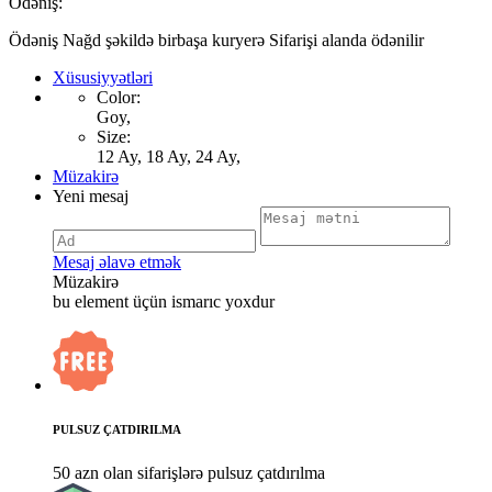
Ödəniş:
Ödəniş Nağd şəkildə birbaşa kuryerə Sifarişi alanda ödənilir
Xüsusiyyətləri
Color:
Goy,
Size:
12 Ay, 18 Ay, 24 Ay,
Müzakirə
Yeni mesaj
Mesaj əlavə etmək
Müzakirə
bu element üçün ismarıc yoxdur
PULSUZ ÇATDIRILMA
50 azn olan sifarişlərə pulsuz çatdırılma