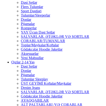
Dəst Setlər
Flees Tulumlar
Sport Dəstləri
Tulumlar/Sleeperlar
Donlar
Pijamalar
Romperlar
YAY Ücun Dəst Setlər
ŞALVARLAR. ƏTƏKLƏR VƏ ŞORTLAR
CORABLAR/TUMANLAR
Toplar/Maykalar/Koftalar
Gödəkcələr Hoodie Jaketlər
Aksesuarlar
Yeni Məhsullar
Qızlar 2-14 Yaş
Dəst Setlər
Donlar
Pijamalar
Tulumlar Sleeplay
ÜST GEYİMİ Koftalar/Maykalar
Denim Jeans
ŞALVARLAR. ƏTƏKLƏR VƏ ŞORTLAR
Gödəkcələr Hoodie Jaketlər
AYAQQABILAR
ALT PALTARLARI /VƏ CORABLAR