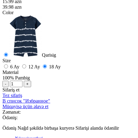
15.99 azn
39.98 azn
Color
Qarisig
Size
6 Ay
12 Ay
18 Ay
Material
100% Pambig
-
+
Sifariş et
Tez sifariş
В список "Избранное"
Müqayisə üçün əlavə et
Zəmanət:
Ödəniş:
Ödəniş Nağd şəkildə birbaşa kuryerə Sifarişi alanda ödənilir