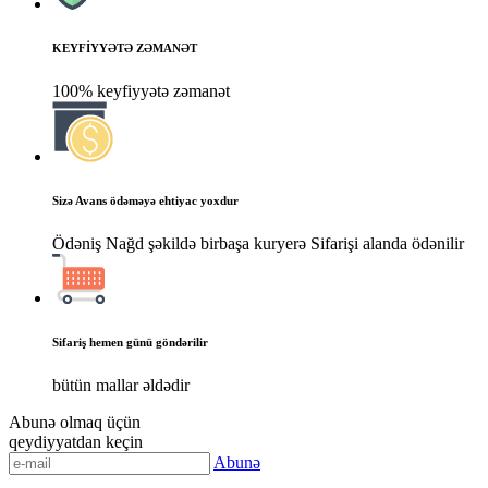
KEYFİYYƏTƏ ZƏMANƏT
100% keyfiyyətə zəmanət
Sizə Avans ödəməyə ehtiyac yoxdur
Ödəniş Nağd şəkildə birbaşa kuryerə Sifarişi alanda ödənilir
Sifariş hemen günü göndərilir
bütün mallar əldədir
Abunə olmaq üçün
qeydiyyatdan keçin
Abunə