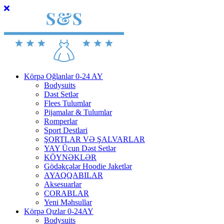
Körpə Oğlanlar 0-24 AY
Bodysuits
Dəst Setlər
Flees Tulumlar
Pijamalar & Tulumlar
Romperlar
Sport Destlari
ŞORTLAR VƏ ŞALVARLAR
YAY Ücun Dəst Setlər
KÖYNƏKLƏR
Gödəkçələr Hoodie Jaketlər
AYAQQABILAR
Aksesuarlar
CORABLAR
Yeni Məhsullar
Körpə Qızlar 0-24AY
Bodysuits