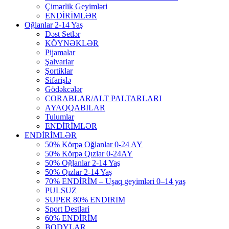
Çimərlik Geyimləri
ENDİRİMLƏR
Oğlanlar 2-14 Yaş
Dəst Setlər
KÖYNƏKLƏR
Pijamalar
Şalvarlar
Şortiklar
Sifarişlə
Gödəkcələr
CORABLAR/ALT PALTARLARI
AYAQQABILAR
Tulumlar
ENDİRİMLƏR
ENDİRİMLƏR
50% Körpə Oğlanlar 0-24 AY
50% Körpə Qızlar 0-24AY
50% Oğlanlar 2-14 Yaş
50% Qızlar 2-14 Yaş
70% ENDİRİM – Uşaq geyimləri 0–14 yaş
PULSUZ
SUPER 80% ENDIRIM
Sport Destlari
60% ENDİRİM
BODYLAR