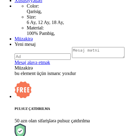
Xüsusiyyətləri
Color:
Qarisig,
Size:
6 Ay, 12 Ay, 18 Ay,
Material:
100% Pambig,
Müzakirə
Yeni mesaj
Mesaj əlavə etmək
Müzakirə
bu element üçün ismarıc yoxdur
PULSUZ ÇATDIRILMA
50 azn olan sifarişlərə pulsuz çatdırılma