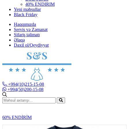
40% ENDIRIM
Yeni məhsullar
Black Friday
Haqqımızda
Servis və Zəmanət
Sifariş təlimatı
Əlaqə
Daxil ol/Qeydiyyat
+994(10)215-15-08
+994(50)200-15-08
60% ENDİRİM